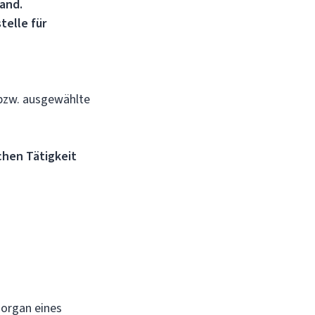
land.
telle für
bzw. ausgewählte
chen Tätigkeit
sorgan eines