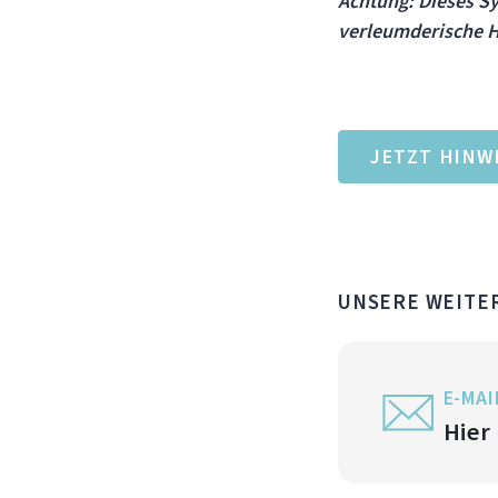
Achtung: Dieses S
verleumderische H
JETZT HINW
UNSERE WEITE
E-MAI
Hier